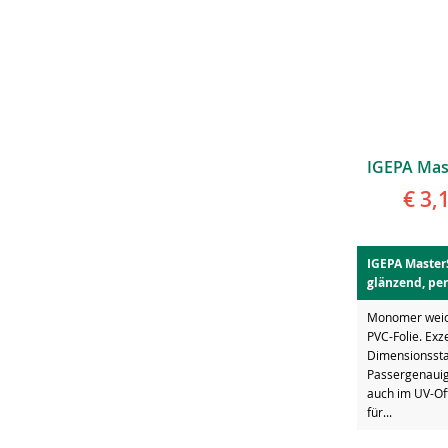
€ 3,
IGEPA Master
glänzend, pe
Monomer weich
PVC-Folie. Exz
Dimensionsstab
Passergenauig
auch im UV-Of
für...