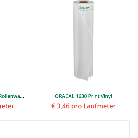
IGEPA MasterScreen 100, Rollenware, Weiß Matt, Ablösbar
ORACAL 1630 Print Vinyl
eter
€ 3,46
pro Laufmeter