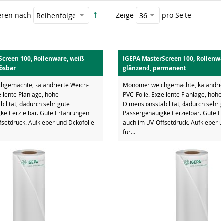
eren nach
Zeige
pro Seite
Screen 100, Rollenware, weiß
IGEPA MasterScreen 100, Rollenw
lösbar
glänzend, permanent
gemachte, kalandrierte Weich-
Monomer weichgemachte, kalandrie
ellente Planlage, hohe
PVC-Folie. Exzellente Planlage, hoh
ilität, dadurch sehr gute
Dimensionsstabilität, dadurch sehr
keit erzielbar. Gute Erfahrungen
Passergenauigkeit erzielbar. Gute 
fsetdruck. Aufkleber und Dekofolie
auch im UV-Offsetdruck. Aufkleber 
für...