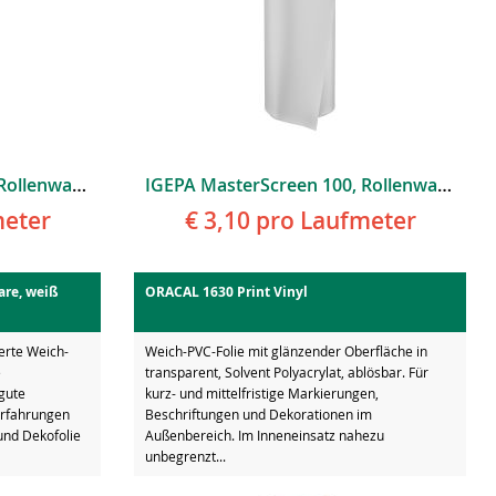
IGEPA MasterScreen 100, Rollenware, Weiß Glänzend, Permanent
IGEPA MasterScreen 100, Rollenware, Weiß Glänzend, Permanent
eter
€ 3,10
pro Laufmeter
are, weiß
ORACAL 1630 Print Vinyl
rte Weich-
Weich-PVC-Folie mit glänzender Oberfläche in
e
transparent, Solvent Polyacrylat, ablösbar. Für
 gute
kurz- und mittelfristige Markierungen,
Erfahrungen
Beschriftungen und Dekorationen im
und Dekofolie
Außenbereich. Im Inneneinsatz nahezu
unbegrenzt...