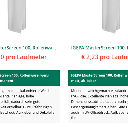
IGEPA MasterScreen 100, Rollenware, Weiß Glänzend, Ablösbar
10
pro Laufmeter
€ 2,23
pro Laufm
Screen 100, Rollenware, weiß
IGEPA MasterScreen 100, Rollenw
rmanent
matt, ablösbar
gemachte, kalandrierte Weich-
Monomer weichgemachte, kalandrie
ellente Planlage, hohe
PVC-Folie. Exzellente Planlage, hoh
ilität, dadurch sehr gute
Dimensionsstabilität, dadurch sehr
keit erzielbar. Gute Erfahrungen
Passergenauigkeit erzielbar. Gute 
fsetdruck. Aufkleber und Dekofolie
auch im UV-Offsetdruck. Aufkleber 
für...