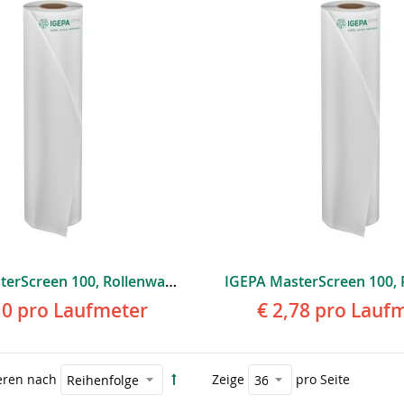
IGEPA MasterScreen 100, Rollenware, Weiß Glänzend, Permanent
10
pro Laufmeter
€ 2,78
pro Laufm
eren nach
Zeige
pro Seite