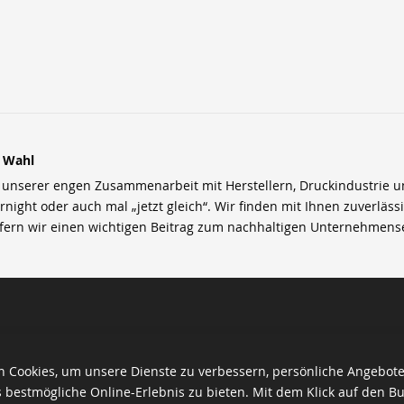
r Wahl
nserer engen Zusammenarbeit mit Herstellern, Druckindustrie und 
rnight oder auch mal „jetzt gleich“. Wir finden mit Ihnen zuverläss
efern wir einen wichtigen Beitrag zum nachhaltigen Unternehmens
 Cookies, um unsere Dienste zu verbessern, persönliche Angebot
 bestmögliche Online-Erlebnis zu bieten. Mit dem Klick auf den Bu