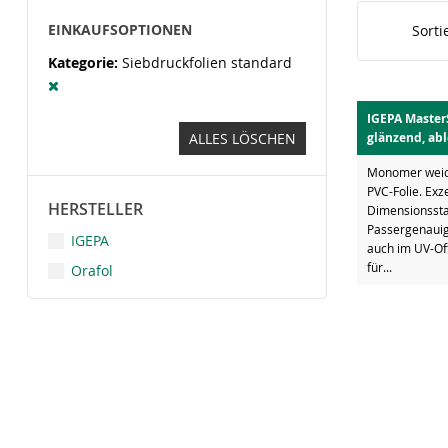
EINKAUFSOPTIONEN
Sorti
Kategorie
Siebdruckfolien standard
IGEPA Master
ALLES LÖSCHEN
glänzend, ab
Monomer weich
PVC-Folie. Exz
HERSTELLER
Dimensionsstab
Passergenauig
IGEPA
auch im UV-Of
für...
Orafol