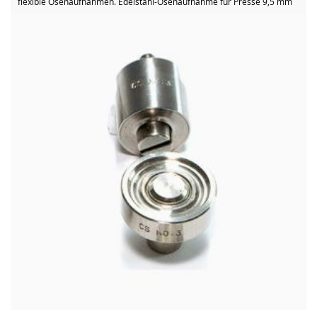
flexible Ösenaufnahmen. Edelstahl-Ösenaufnahme für Presse 9,5 mm