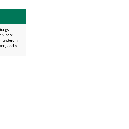
stungs
denkbare
ter anderem
kon, Cockpit-