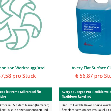
ennison Werkzeuggürtel
Avery Flat Surface C
47,58
pro Stück
€ 56,87
pro St
ee Flextreme Mikrorakel für
Avery Squeegee Pro Flexible wei
iche
flexiblerer Rakel rot
krorakel. Mit dem blauen (härteren)
Der Pro Flexible Rakel ist eine weic
d die Folie in engen Rundungen und
flexiblere Version der Pro Rakel. Er 