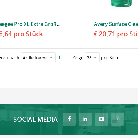
Avery Squeegee Pro XL Extra Großer Rakel Schwarz
Avery Surface Cle
8,64
pro Stück
€ 20,71
pro St
eren nach
Zeige
pro Seite
SOCIAL MEDIA