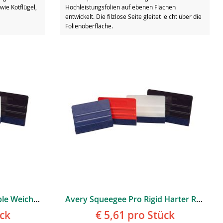
wie Kotflügel,
Hochleistungsfolien auf ebenen Flächen
entwickelt. Die filzlose Seite gleitet leicht über die
Folienoberfläche.
Avery Squeegee Pro Flexible Weicher Flexiblerer Rakel Rot
Avery Squeegee Pro Rigid Harter Rakel Weiß
ck
€ 5,61
pro Stück