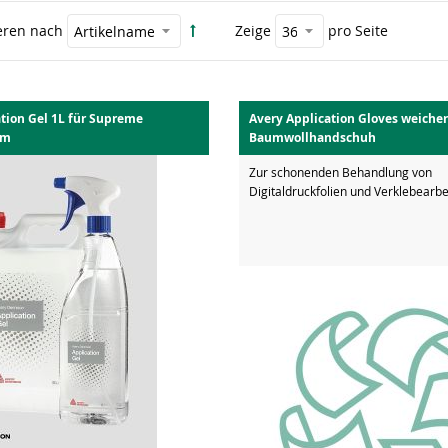
eren nach
Zeige
pro Seite
tion Gel 1L für Supreme
Avery Application Gloves weicher
lm
Baumwollhandschuh
Zur schonenden Behandlung von
Digitaldruckfolien und Verklebearbe