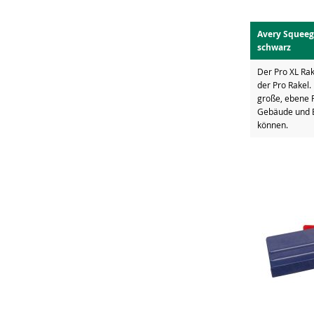
Avery Squeege
schwarz
Der Pro XL Rak
der Pro Rakel. 
große, ebene F
Gebäude und B
können.