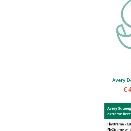
Avery D
€ 
Avery Squeeg
extreme Bere
FleXtreme - Mi
FleXtreme wir