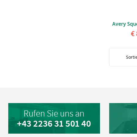
€ 
Sorti