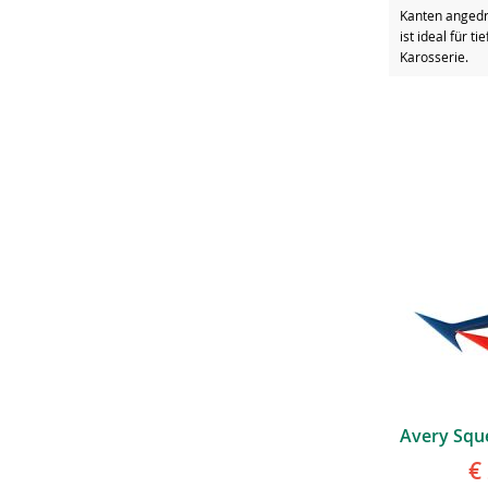
Kanten angedr
ist ideal für t
Karosserie.
€