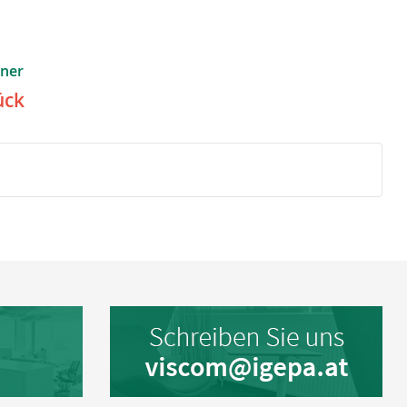
aner
ück