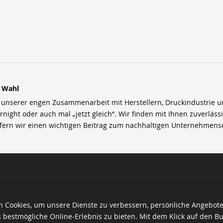
r Wahl
nserer engen Zusammenarbeit mit Herstellern, Druckindustrie und 
rnight oder auch mal „jetzt gleich“. Wir finden mit Ihnen zuverläss
efern wir einen wichtigen Beitrag zum nachhaltigen Unternehmens
 Cookies, um unsere Dienste zu verbessern, persönliche Angebot
 bestmögliche Online-Erlebnis zu bieten. Mit dem Klick auf den Bu