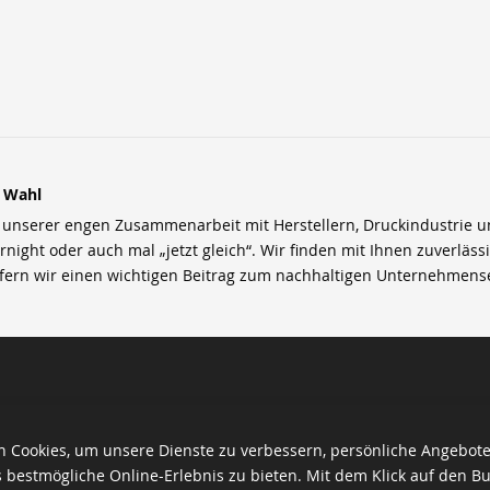
r Wahl
nserer engen Zusammenarbeit mit Herstellern, Druckindustrie und 
rnight oder auch mal „jetzt gleich“. Wir finden mit Ihnen zuverläss
efern wir einen wichtigen Beitrag zum nachhaltigen Unternehmens
 Cookies, um unsere Dienste zu verbessern, persönliche Angebot
 bestmögliche Online-Erlebnis zu bieten. Mit dem Klick auf den Bu