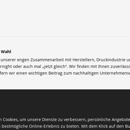
r Wahl
nserer engen Zusammenarbeit mit Herstellern, Druckindustrie und 
rnight oder auch mal „jetzt gleich“. Wir finden mit Ihnen zuverläss
efern wir einen wichtigen Beitrag zum nachhaltigen Unternehmens
 Cookies, um unsere Dienste zu verbessern, persönliche Angebot
 bestmögliche Online-Erlebnis zu bieten. Mit dem Klick auf den Bu