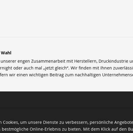
r Wahl
nserer engen Zusammenarbeit mit Herstellern, Druckindustrie und 
rnight oder auch mal „jetzt gleich“. Wir finden mit Ihnen zuverläss
efern wir einen wichtigen Beitrag zum nachhaltigen Unternehmens
 Cookies, um unsere Dienste zu verbessern, persönliche Angebot
 bestmögliche Online-Erlebnis zu bieten. Mit dem Klick auf den Bu