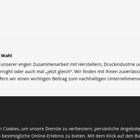
r Wahl
nserer engen Zusammenarbeit mit Herstellern, Druckindustrie und 
rnight oder auch mal „jetzt gleich“. Wir finden mit Ihnen zuverläss
efern wir einen wichtigen Beitrag zum nachhaltigen Unternehmens
 Cookies, um unsere Dienste zu verbessern, persönliche Angebot
 bestmögliche Online-Erlebnis zu bieten. Mit dem Klick auf den Bu