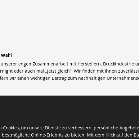
r Wahl
nserer engen Zusammenarbeit mit Herstellern, Druckindustrie und 
rnight oder auch mal „jetzt gleich“. Wir finden mit Ihnen zuverläss
efern wir einen wichtigen Beitrag zum nachhaltigen Unternehmens
 Cookies, um unsere Dienste zu verbessern, persönliche Angebot
 bestmögliche Online-Erlebnis zu bieten. Mit dem Klick auf den Bu