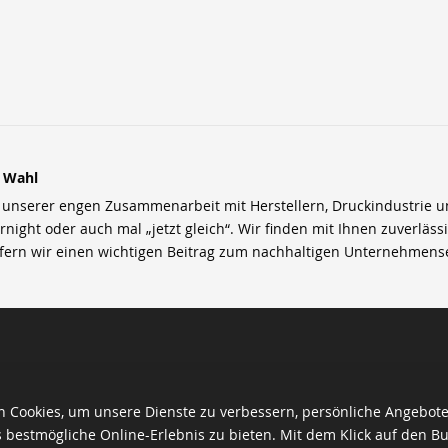
r Wahl
nserer engen Zusammenarbeit mit Herstellern, Druckindustrie und 
rnight oder auch mal „jetzt gleich“. Wir finden mit Ihnen zuverläss
efern wir einen wichtigen Beitrag zum nachhaltigen Unternehmens
 Cookies, um unsere Dienste zu verbessern, persönliche Angebot
 bestmögliche Online-Erlebnis zu bieten. Mit dem Klick auf den Bu