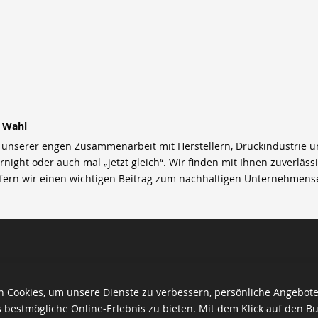
r Wahl
nserer engen Zusammenarbeit mit Herstellern, Druckindustrie und 
rnight oder auch mal „jetzt gleich“. Wir finden mit Ihnen zuverläss
efern wir einen wichtigen Beitrag zum nachhaltigen Unternehmens
 Cookies, um unsere Dienste zu verbessern, persönliche Angebot
 bestmögliche Online-Erlebnis zu bieten. Mit dem Klick auf den Bu