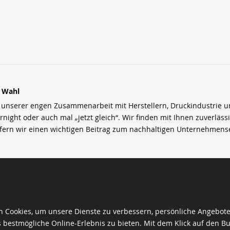
r Wahl
nserer engen Zusammenarbeit mit Herstellern, Druckindustrie und 
rnight oder auch mal „jetzt gleich“. Wir finden mit Ihnen zuverläss
efern wir einen wichtigen Beitrag zum nachhaltigen Unternehmens
 Cookies, um unsere Dienste zu verbessern, persönliche Angebot
 bestmögliche Online-Erlebnis zu bieten. Mit dem Klick auf den Bu