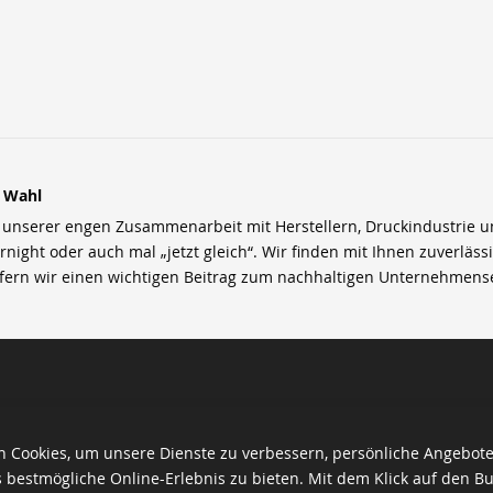
r Wahl
nserer engen Zusammenarbeit mit Herstellern, Druckindustrie und 
rnight oder auch mal „jetzt gleich“. Wir finden mit Ihnen zuverläss
efern wir einen wichtigen Beitrag zum nachhaltigen Unternehmens
 Cookies, um unsere Dienste zu verbessern, persönliche Angebot
 bestmögliche Online-Erlebnis zu bieten. Mit dem Klick auf den Bu