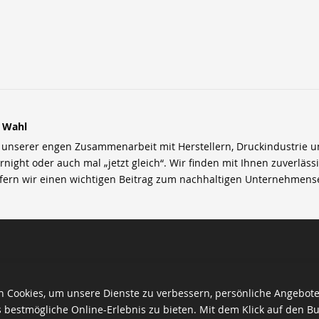
r Wahl
nserer engen Zusammenarbeit mit Herstellern, Druckindustrie und 
rnight oder auch mal „jetzt gleich“. Wir finden mit Ihnen zuverläss
efern wir einen wichtigen Beitrag zum nachhaltigen Unternehmens
 Cookies, um unsere Dienste zu verbessern, persönliche Angebot
 bestmögliche Online-Erlebnis zu bieten. Mit dem Klick auf den Bu