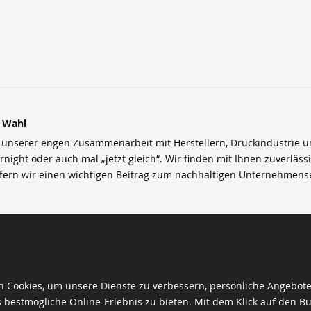
r Wahl
nserer engen Zusammenarbeit mit Herstellern, Druckindustrie und 
rnight oder auch mal „jetzt gleich“. Wir finden mit Ihnen zuverläss
efern wir einen wichtigen Beitrag zum nachhaltigen Unternehmens
 Cookies, um unsere Dienste zu verbessern, persönliche Angebot
 bestmögliche Online-Erlebnis zu bieten. Mit dem Klick auf den Bu