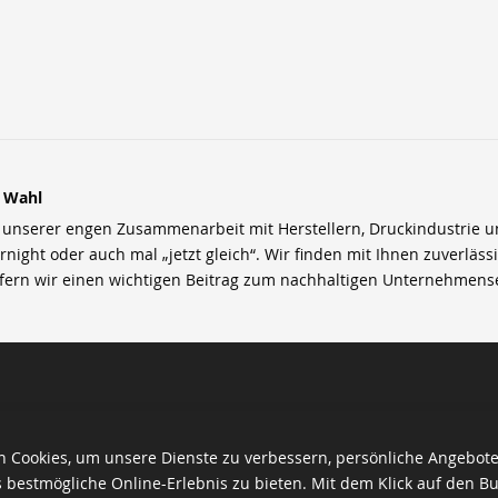
r Wahl
nserer engen Zusammenarbeit mit Herstellern, Druckindustrie und 
rnight oder auch mal „jetzt gleich“. Wir finden mit Ihnen zuverläss
efern wir einen wichtigen Beitrag zum nachhaltigen Unternehmens
 Cookies, um unsere Dienste zu verbessern, persönliche Angebot
 bestmögliche Online-Erlebnis zu bieten. Mit dem Klick auf den Bu