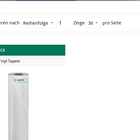
eren nach
Zeige
pro Seite
CS
Tinyl-Tapete