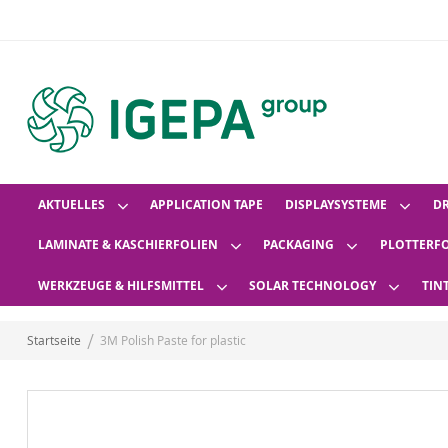
AKTUELLES
APPLICATION TAPE
DISPLAYSYSTEME
D
LAMINATE & KASCHIERFOLIEN
PACKAGING
PLOTTERF
WERKZEUGE & HILFSMITTEL
SOLAR TECHNOLOGY
TIN
Startseite
3M Polish Paste for plastic