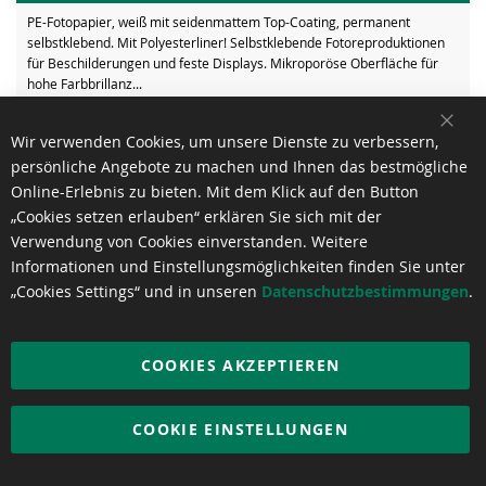
PE-Fotopapier, weiß mit seidenmattem Top-Coating, permanent
selbstklebend. Mit Polyesterliner! Selbstklebende Fotoreproduktionen
für Beschilderungen und feste Displays. Mikroporöse Oberfläche für
hohe Farbbrillanz...
SCH
Wir verwenden Cookies, um unsere Dienste zu verbessern,
persönliche Angebote zu machen und Ihnen das bestmögliche
Online-Erlebnis zu bieten. Mit dem Klick auf den Button
„Cookies setzen erlauben“ erklären Sie sich mit der
Verwendung von Cookies einverstanden. Weitere
Informationen und Einstellungsmöglichkeiten finden Sie unter
„Cookies Settings“ und in unseren
Datenschutzbestimmungen
.
COOKIES AKZEPTIEREN
COOKIE EINSTELLUNGEN