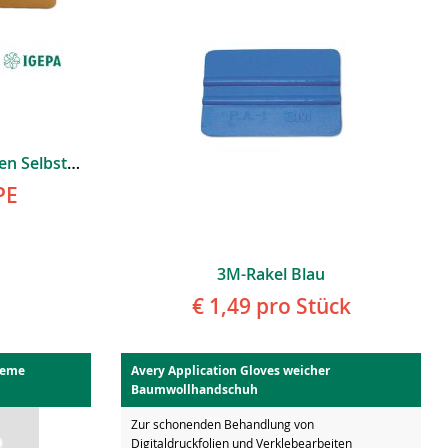
3M Microfaser-Manschetten Selbstklebe-Streifen VE=5 Stk
PE
3M-Rakel Blau
€ 1,49
pro Stück
preme
Avery Application Gloves weicher
Baumwollhandschuh
Zur schonenden Behandlung von
Digitaldruckfolien und Verklebearbeiten