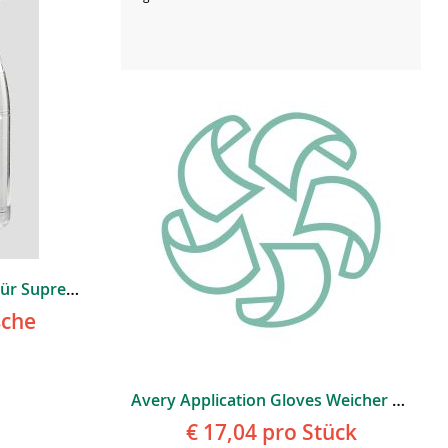
Avery Application Gel 1L Für Supreme Protection Film
sche
Avery Application Gloves Weicher Baumwollhandschuh
€ 17,04
pro Stück