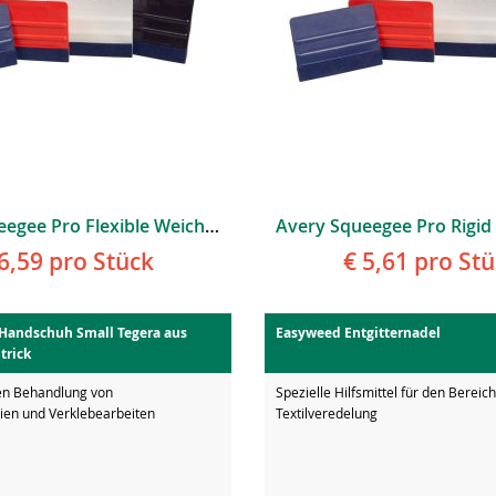
Avery Squeegee Pro Flexible Weicher Flexiblerer Rakel Rot
6,59
pro Stück
€ 5,61
pro Stü
Handschuh Small Tegera aus
Easyweed Entgitternadel
trick
en Behandlung von
Spezielle Hilfsmittel für den Bereic
lien und Verklebearbeiten
Textilveredelung