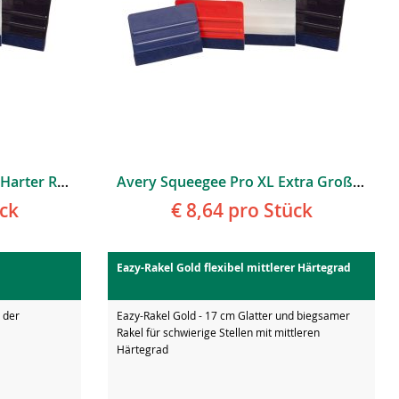
Avery Squeegee Pro Rigid Harter Rakel Weiß
Avery Squeegee Pro XL Extra Großer Rakel Schwarz
ck
€ 8,64
pro Stück
Eazy-Rakel Gold flexibel mittlerer Härtegrad
h der
Eazy-Rakel Gold - 17 cm Glatter und biegsamer
Rakel für schwierige Stellen mit mittleren
Härtegrad