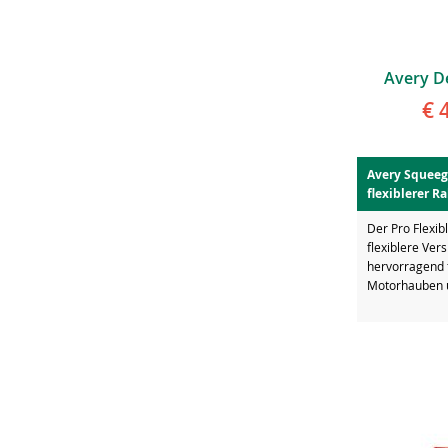
Avery D
€ 
Avery Squeeg
flexiblerer Ra
Der Pro Flexib
flexiblere Vers
hervorragend f
Motorhauben 