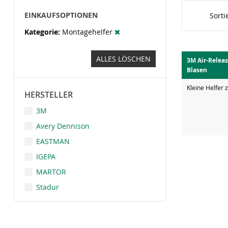
EINKAUFSOPTIONEN
Sorti
Kategorie
Montagehelfer
ALLES LÖSCHEN
3M Air-Relea
Blasen
Kleine Helfer 
HERSTELLER
3M
Avery Dennison
EASTMAN
IGEPA
MARTOR
Stadur