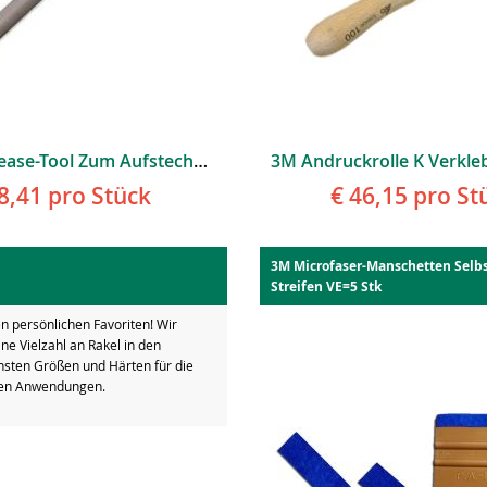
3M Air-Release-Tool Zum Aufstechen Von Blasen
8,41
pro Stück
€ 46,15
pro St
3M Microfaser-Manschetten Selbs
Streifen VE=5 Stk
en persönlichen Favoriten! Wir
ine Vielzahl an Rakel in den
hsten Größen und Härten für die
ten Anwendungen.