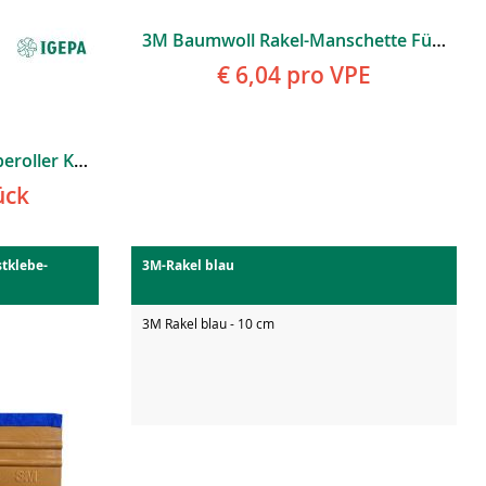
3M Baumwoll Rakel-Manschette Für 10cm Rakel VE=5 Stück
€ 6,04
pro VPE
3M Andruckrolle K Verkleberoller Klein
ück
tklebe-
3M-Rakel blau
3M Rakel blau - 10 cm