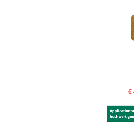
€ 
Applicationt
hochwertige