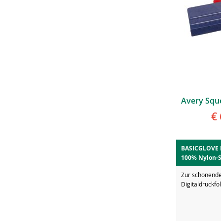
€ 
BASICGLOVE 
100% Nylon-S
Zur schonend
Digitaldruckfo