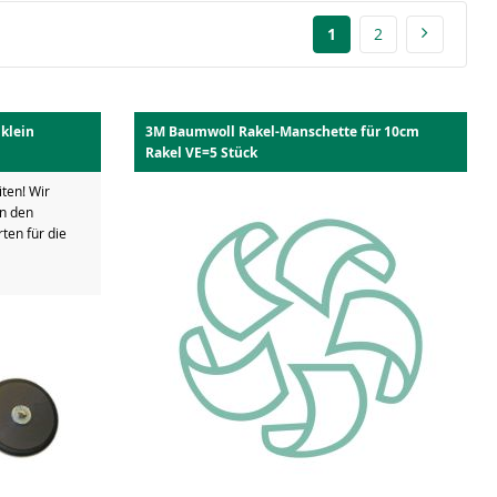
1
2
 klein
3M Baumwoll Rakel-Manschette für 10cm
Rakel VE=5 Stück
iten! Wir
in den
ten für die