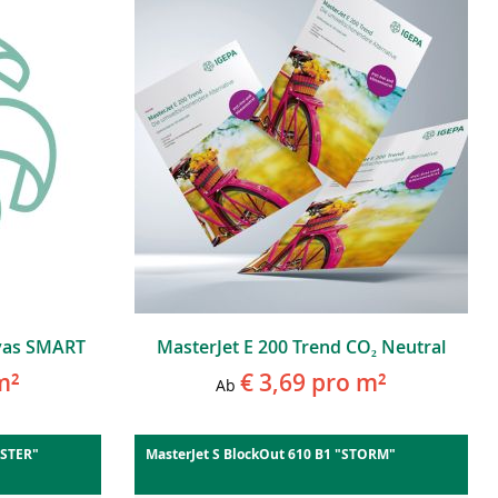
nvas SMART
MasterJet E 200 Trend CO₂ Neutral
m²
€ 3,69
pro m²
Ab
ISTER"
MasterJet S BlockOut 610 B1 "STORM"