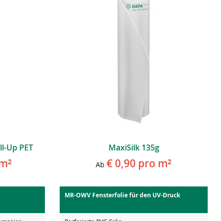
ll-Up PET
MaxiSilk 135g
m²
€ 0,90
pro m²
Ab
MR-OWV Fensterfolie für den UV-Druck