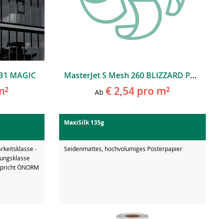
0 B1 MAGIC
MasterJet S Mesh 260 BLIZZARD PVC-Mesh B1 Ohne Liner
m²
€ 2,54
pro m²
Ab
MaxiSilk 135g
keitsklasse -
Seidenmattes, hochvolumiges Posterpapier
ungsklasse
spricht ÖNORM