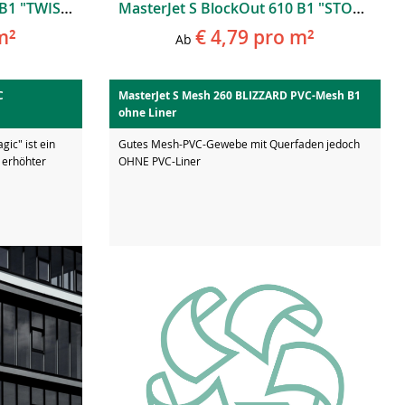
MasterJet S BlockOut 510 B1 "TWISTER"
MasterJet S BlockOut 610 B1 "STORM"
m²
€ 4,79
pro m²
Ab
C
MasterJet S Mesh 260 BLIZZARD PVC-Mesh B1
ohne Liner
gic" ist ein
Gutes Mesh-PVC-Gewebe mit Querfaden jedoch
 erhöhter
OHNE PVC-Liner