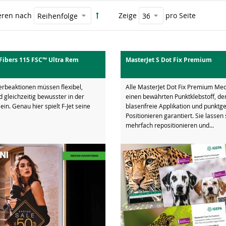
eren nach
Zeige
pro Seite
 Fibers 115 FSC™ Ultra Rem
MasterJet S Dot Fix Premium
erbeaktionen müssen flexibel,
Alle MasterJet Dot Fix Premium Me
 gleichzeitig bewusster in der
einen bewährten Punktklebstoff, de
ein. Genau hier spielt F-Jet seine
blasenfreie Applikation und punktg
Positionieren garantiert. Sie lassen 
mehrfach repositionieren und...