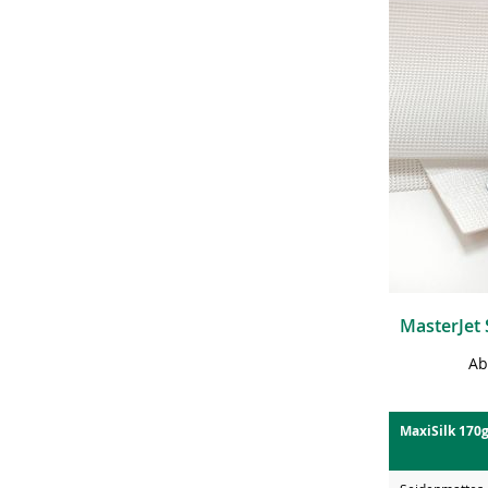
Ab
MaxiSilk 170