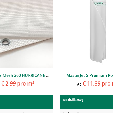
MasterJet S Mesh 360 HURRICANE PVC-Mesh B1 Mit Liner
MasterJet S Premium Ro
€ 2,99
pro m²
€ 11,39
pro 
Ab
g
MaxiSilk 250g