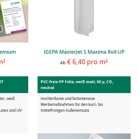
Premium
IGEPA MasterJet S Maxima Roll-UP
m²
€ 6,40
pro m²
Ab
RT
PVC-freie PP Folie, weiß matt, 60 µ, CO₂
neutral
ter, weiß
Hochbrillante und farbintensive
Werbemaßnahmen für den kurz- bis
Latex und UV-
mittelfristigen Außeneinsatz