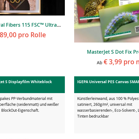
F-Jet Natural Fibers 115 FSC™ Ultra Rem, 137 Cm Breit
189,00
pro Rolle
MasterJet S Dot Fix 
€ 3,99
pro 
Ab
et S Displayfilm Whiteblock
IGEPA Universal PES Canvas SMA
pakes PP-Verbundmaterial mit
Künstlerleinwand, aus 100 % Polyes
berfläche (seidenmatt) und weißer
satiniert, 260g/m², universal mit
z BlockOut-Eigenschaft.
wasserbasierenden-, Eco-Solvent-, 
Tinten bedruckbar