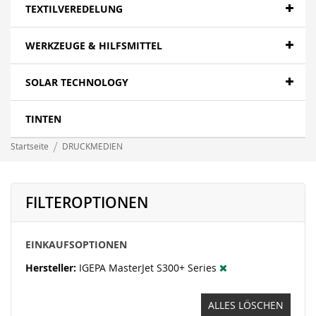
Papier- Fotopapier
TEXTILVEREDELUNG
Textilien - Fahnen
WERKZEUGE & HILFSMITTEL
Textilien - Canvas
SOLAR TECHNOLOGY
Folien- polymer
LFP wasserbasierend - Papier
TINTEN
LFP wasserbasierend - Canvas
Startseite
DRUCKMEDIEN
LFP wasserbasierend - Displayfilme
LFP wasserbasierend - Folie
FILTEROPTIONEN
LFP wasserbasierend - Textil
EINKAUFSOPTIONEN
Banner - Mesh
Hersteller
IGEPA MasterJet S300+ Series
ALLES LÖSCHEN