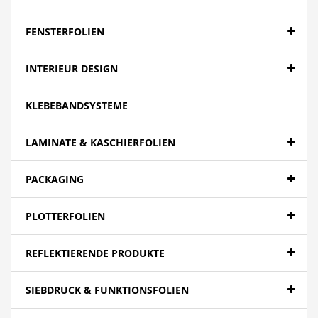
Banner - Backlit
Banner - Blockout
FENSTERFOLIEN
Banner - Spezialitäten
INTERIEUR DESIGN
Papier
KLEBEBANDSYSTEME
Canvas
Mesh
LAMINATE & KASCHIERFOLIEN
Textilien
PACKAGING
Farbfolien gegossen
PLOTTERFOLIEN
Folien - High Tack | Niedertemperaturen
Folien - Low Tack | Adhäsionsfolien
REFLEKTIERENDE PRODUKTE
Folien - Adhäsionsfolien
SIEBDRUCK & FUNKTIONSFOLIEN
Folien - Extra opak