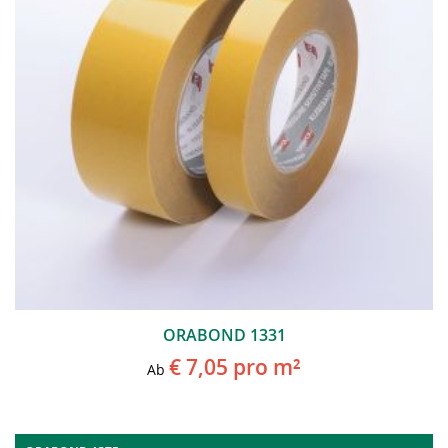
ORABOND 1331
€ 7,05
pro m²
Ab