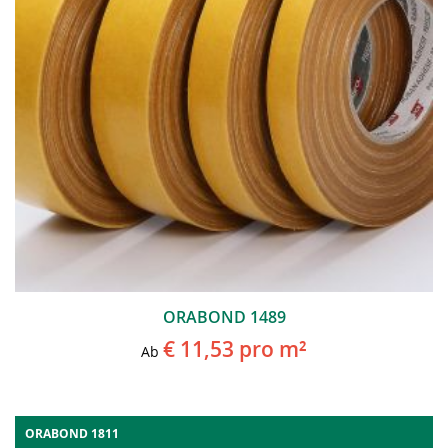
ORABOND 1489
€ 11,53
pro m²
Ab
ORABOND 1811