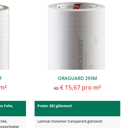
F
ORAGUARD 293M
m²
€ 15,67
pro m²
Ab
n-Folie,
Protec 382 glänzend
olie,
Laminat monomer transparent glänzend
gezeichneter