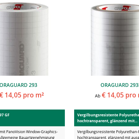
ORAGUARD 293
ORAGUARD 293
€ 14,05
pro m²
€ 14,05
pro 
Ab
97 GF
Vergilbungsresistente Polyuretha
hochtransparent, glänzend mit...
 mit PanoVision Window-Graphics-
Vergilbungsresistente Polyurethan-F
ie Allgemeine Bauartgenehmigung
hochtransparent, glänzend mit aus