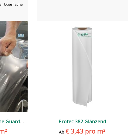
er Oberfläche
ORAGUARD® 2815GF Stone Guard Film
Protec 382 Glänzend
m²
€ 3,43
pro m²
Ab