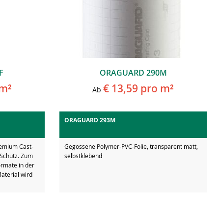
F
ORAGUARD 290M
m²
€ 13,59
pro m²
Ab
ORAGUARD 293M
remium Cast-
Gegossene Polymer-PVC-Folie, transparent matt,
Schutz. Zum
selbstklebend
ormate in der
terial wird