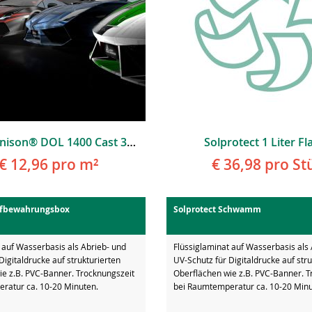
Avery Dennison® DOL 1400 Cast 3D CarWrap Laminat
Solprotect 1 Liter F
€ 12,96
pro m²
€ 36,98
pro St
ufbewahrungsbox
Solprotect Schwamm
 auf Wasserbasis als Abrieb- und
Flüssiglaminat auf Wasserbasis als
Digitaldrucke auf strukturierten
UV-Schutz für Digitaldrucke auf stru
ie z.B. PVC-Banner. Trocknungszeit
Oberflächen wie z.B. PVC-Banner. T
ratur ca. 10-20 Minuten.
bei Raumtemperatur ca. 10-20 Minu