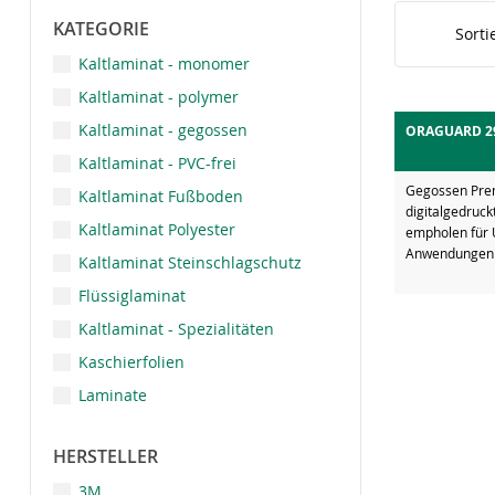
KATEGORIE
Sorti
Kaltlaminat - monomer
Kaltlaminat - polymer
Kaltlaminat - gegossen
ORAGUARD 2
Kaltlaminat - PVC-frei
Gegossen Prem
Kaltlaminat Fußboden
digitalgedruc
Kaltlaminat Polyester
empholen für U
Anwendungen i
Kaltlaminat Steinschlagschutz
Flüssiglaminat
Kaltlaminat - Spezialitäten
Kaschierfolien
Laminate
HERSTELLER
3M