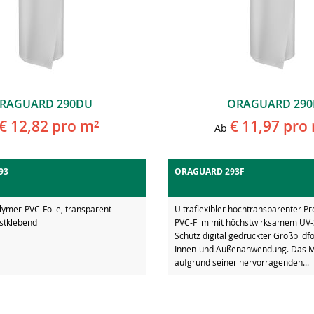
RAGUARD 290DU
ORAGUARD 290
€ 12,82
pro m²
€ 11,97
pro 
Ab
93
ORAGUARD 293F
ymer-PVC-Folie, transparent
Ultraflexibler hochtransparenter P
bstklebend
PVC-Film mit höchstwirksamem UV-
Schutz digital gedruckter Großbildf
Innen-und Außenanwendung. Das Ma
aufgrund seiner hervorragenden...