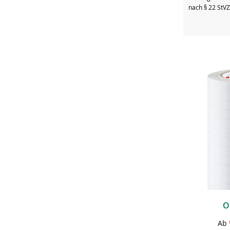
nach § 22 StV
O
Ab