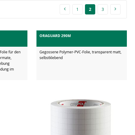
1
2
3
ORAGUARD 290M
olie für den
Gegossene Polymer-PVC-Folie, transparent matt,
ormate,
selbstklebend
lebung
endung im