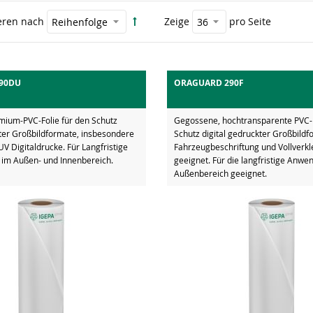
eren nach
Zeige
pro Seite
90DU
ORAGUARD 290F
ium-PVC-Folie für den Schutz
Gegossene, hochtransparente PVC-F
kter Großbildformate, insbesondere
Schutz digital gedruckter Großbildf
V Digitaldrucke. Für Langfristige
Fahrzeugbeschriftung und Vollverk
m Außen- und Innenbereich.
geeignet. Für die langfristige Anw
Außenbereich geeignet.