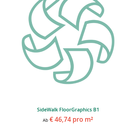
SideWalk FloorGraphics B1
€ 46,74
pro m²
Ab