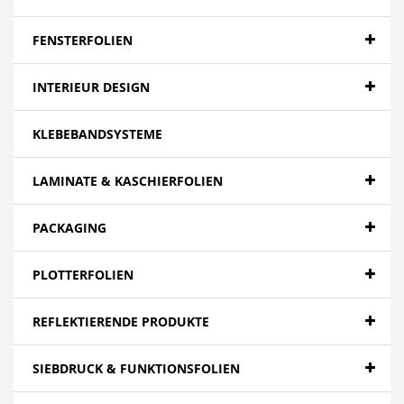
Banner - Backlit
Banner - Blockout
FENSTERFOLIEN
Banner - Spezialitäten
INTERIEUR DESIGN
Papier
KLEBEBANDSYSTEME
Canvas
Mesh
LAMINATE & KASCHIERFOLIEN
Textilien
PACKAGING
Farbfolien gegossen
PLOTTERFOLIEN
Folien - High Tack | Niedertemperaturen
Folien - Low Tack | Adhäsionsfolien
REFLEKTIERENDE PRODUKTE
Folien - Adhäsionsfolien
SIEBDRUCK & FUNKTIONSFOLIEN
Folien - Extra opak