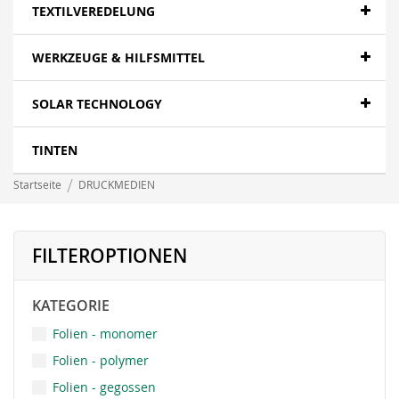
Papier- Fotopapier
TEXTILVEREDELUNG
Textilien - Fahnen
WERKZEUGE & HILFSMITTEL
Textilien - Canvas
SOLAR TECHNOLOGY
Folien- polymer
LFP wasserbasierend - Papier
TINTEN
LFP wasserbasierend - Canvas
Startseite
DRUCKMEDIEN
LFP wasserbasierend - Displayfilme
LFP wasserbasierend - Folie
FILTEROPTIONEN
LFP wasserbasierend - Textil
KATEGORIE
Banner - Mesh
Folien - monomer
Folien - polymer
Folien - gegossen