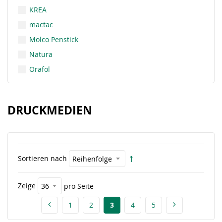
KREA
mactac
Molco Penstick
Natura
Orafol
DRUCKMEDIEN
Sortieren nach
Zeige
pro Seite
1
2
3
4
5